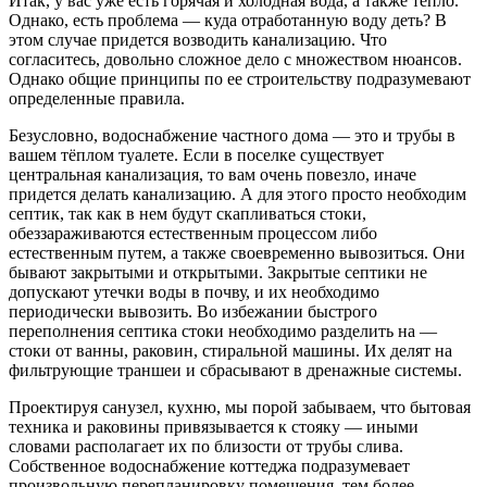
Итак, у вас уже есть горячая и холодная вода, а также тепло.
Однако, есть проблема — куда отработанную воду деть? В
этом случае придется возводить канализацию. Что
согласитесь, довольно сложное дело с множеством нюансов.
Однако общие принципы по ее строительству подразумевают
определенные правила.
Безусловно, водоснабжение частного дома — это и трубы в
вашем тёплом туалете. Если в поселке существует
центральная канализация, то вам очень повезло, иначе
придется делать канализацию. А для этого просто необходим
септик, так как в нем будут скапливаться стоки,
обеззараживаются естественным процессом либо
естественным путем, а также своевременно вывозиться. Они
бывают закрытыми и открытыми. Закрытые септики не
допускают утечки воды в почву, и их необходимо
периодически вывозить. Во избежании быстрого
переполнения септика стоки необходимо разделить на —
стоки от ванны, раковин, стиральной машины. Их делят на
фильтрующие траншеи и сбрасывают в дренажные системы.
Проектируя санузел, кухню, мы порой забываем, что бытовая
техника и раковины привязывается к стояку — иными
словами располагает их по близости от трубы слива.
Собственное водоснабжение коттеджа подразумевает
произвольную перепланировку помещения, тем более